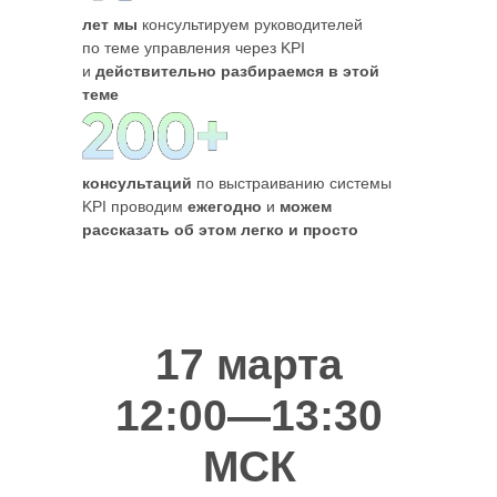
лет мы
консультируем руководителей
по теме управления через KPI
Написать
и
действительно разбираемся в этой
теме
Наш Telegram-канал
консультаций
по выстраиванию системы
KPI проводим
ежегодно
и
можем
Политика конфиденциальности
рассказать об этом легко и просто
Договор оферты
ИП Зайцева Светлана Ярославовна
ИНН 701725608358
ОГРНИП 316547600142911
17 марта
Администратор:
@ksenyamatveeva
12:00—13:30
+79159078023
МСК