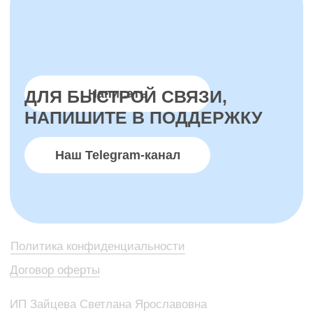
Договор оферты
ИП Зайцева Светлана Ярославовна
ИНН 701725608358
ОГРНИП 316547600142911
Администратор:
@ksenyamatveeva
+7915907802