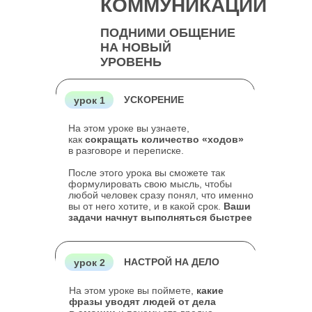
КОММУНИКАЦИИ
ДЛЯ БЫСТРОЙ СВЯЗИ,
ПОДНИМИ ОБЩЕНИЕ
НАПИШИТЕ В
НА НОВЫЙ
ПОДДЕРЖКУ
УРОВЕНЬ
Написать
УСКОРЕНИЕ
урок 1
Наш Telegram-канал
На этом уроке вы узнаете,
как
сокращать количество «ходов»
в разговоре и переписке.
После этого урока вы сможете так
формулировать свою мысль, чтобы
Политика конфиденциальности
любой человек сразу понял, что именно
Договор оферты
вы от него хотите, и в какой срок.
Ваши
задачи начнут выполняться быстрее
ИП Зайцева Светлана Ярославовна
ИНН 701725608358
ОГРНИП 316547600142911
НАСТРОЙ НА ДЕЛО
урок 2
Администратор:
@ksenyamatveeva
На этом уроке вы поймете,
какие
+79159078023
фразы уводят людей от дела